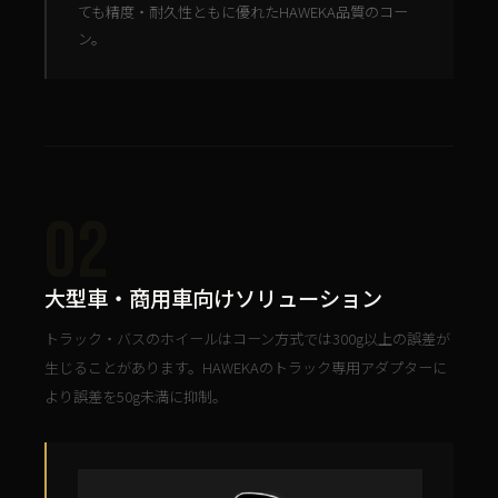
ても精度・耐久性ともに優れたHAWEKA品質のコー
ン。
02
大型車・商用車向けソリューション
トラック・バスのホイールはコーン方式では300g以上の誤差が
生じることがあります。HAWEKAのトラック専用アダプターに
より誤差を50g未満に抑制。