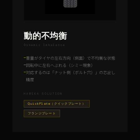
動的不均衡
Dynamic Imbalance
重量がタイヤの左右方向（側面）で不均衡な状態
—
回転中に左右へぶれる（シミー現象）
—
対応するのは「ナット側（ボルト穴）」の芯出し
—
精度
HAWEKA SOLUTION
QuickPlate（クイックプレート）
フランジプレート