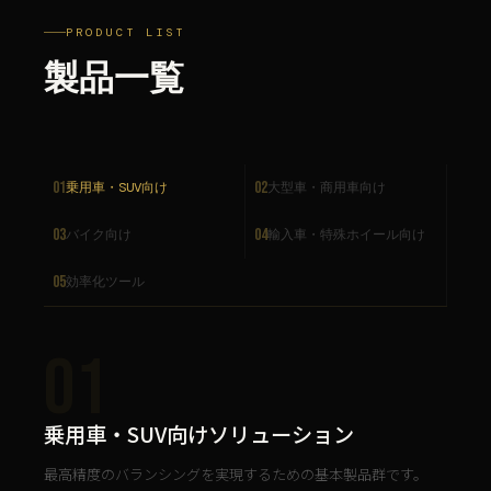
PRODUCT LIST
製品一覧
01
02
乗用車・SUV向け
大型車・商用車向け
03
04
バイク向け
輸入車・特殊ホイール向け
05
効率化ツール
01
乗用車・SUV向けソリューション
最高精度のバランシングを実現するための基本製品群です。